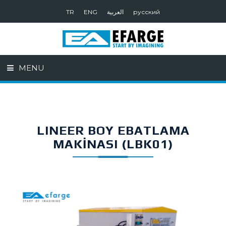
TR
ENG
العربية
русский
MENU
LINEER BOY EBATLAMA
MAKİNASI (LBK01)