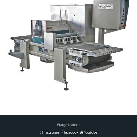
ÇOKLU KESİM MAKİNASI (CK06-
650)
Efarge Makina
instagram
facebook
Youtube